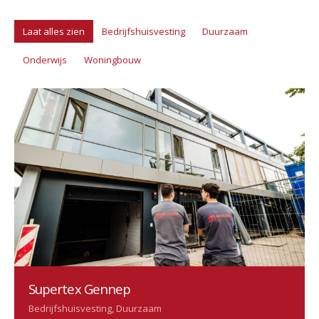
Laat alles zien
Bedrijfshuisvesting
Duurzaam
Onderwijs
Woningbouw
Supertex Gennep
Bedrijfshuisvesting, Duurzaam