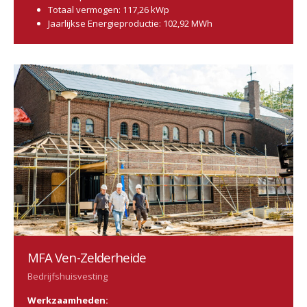
Totaal vermogen: 117,26 kWp
Jaarlijkse Energieproductie: 102,92 MWh
MFA Ven-Zelderheide
Bedrijfshuisvesting
Werkzaamheden: