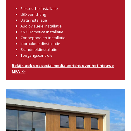
Elektrische Installatie
LED verlichting
Data installatie
Audiovisuele installatie
KNX Domotica installatie
Zonnepanelen-installatie
Inbraakmeldinstallatie
Brandmeldinstallatie
Toegangscontrole
Bekijk ook ons social media bericht over het nieuwe
MFA >>