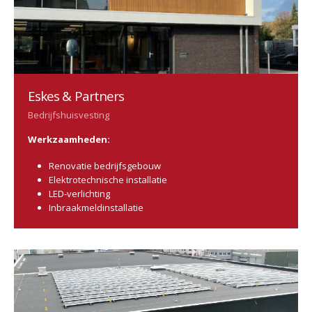
Eskes & Partners
Bedrijfshuisvesting
Werkzaamheden:
Renovatie bedrijfsgebouw
Elektrotechnische installatie
LED-verlichting
Inbraakmeldinstallatie