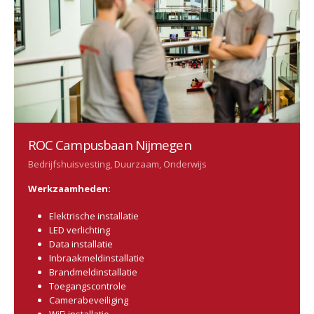
ROC Campusbaan Nijmegen
Bedrijfshuisvesting, Duurzaam, Onderwijs
Werkzaamheden:
Elektrische installatie
LED verlichting
Data installatie
Inbraakmeldinstallatie
Brandmeldinstallatie
Toegangscontrole
Camerabeveiliging
WiFi installatie