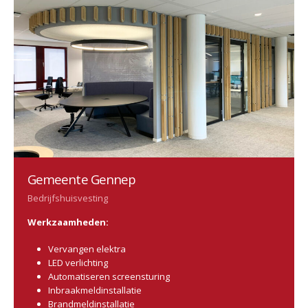
Gemeente Gennep
Bedrijfshuisvesting
Werkzaamheden:
Vervangen elektra
LED verlichting
Automatiseren screensturing
Inbraakmeldinstallatie
Brandmeldinstallatie