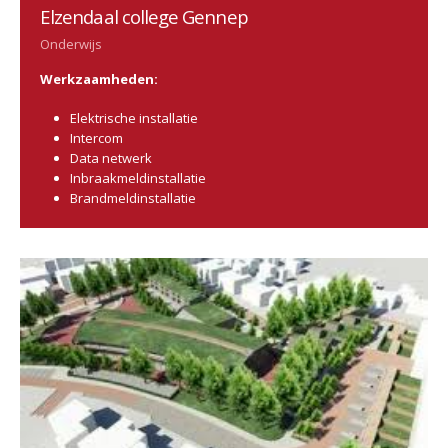
Elzendaal college Gennep
Onderwijs
Werkzaamheden:
Elektrische installatie
Intercom
Data netwerk
Inbraakmeldinstallatie
Brandmeldinstallatie