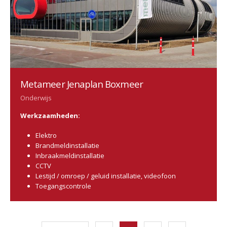
Metameer Jenaplan Boxmeer
Onderwijs
Werkzaamheden:
Elektro
Brandmeldinstallatie
Inbraakmeldinstallatie
CCTV
Lestijd / omroep / geluid installatie, videofoon
Toegangscontrole