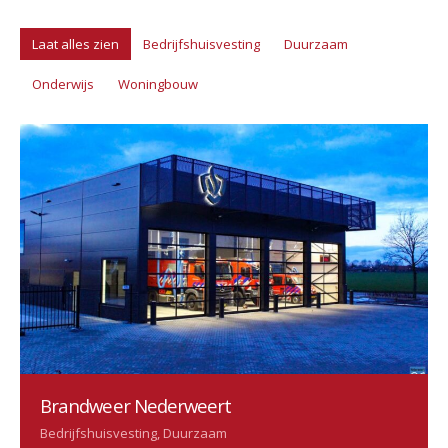
Laat alles zien
Bedrijfshuisvesting
Duurzaam
Onderwijs
Woningbouw
Brandweer Nederweert
Bedrijfshuisvesting, Duurzaam