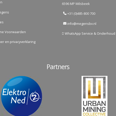
en
6596 MP Milsbeek
egens
+31 (0)485-800 700
res
info@megensbv.nl
ne Voorwaarden
WhatsApp Service & Onderhoud
mer en privacyverklaring
Partners