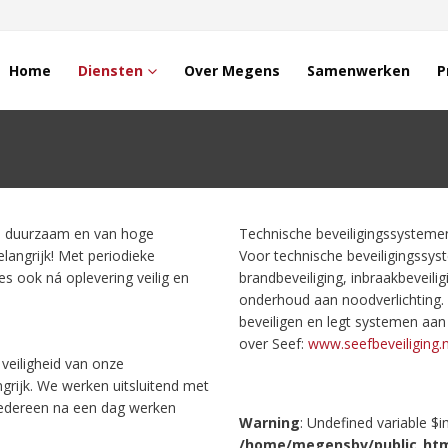
Home
Diensten
Over Megens
Samenwerken
P
jk, duurzaam en van hoge
Technische beveiligingssysteme
belangrijk! Met periodieke
Voor technische beveiligingssy
s ook ná oplevering veilig en
brandbeveiliging, inbraakbeveil
onderhoud aan noodverlichting. 
beveiligen en legt systemen aan 
over Seef:
www.seefbeveiliging.n
veiligheid van onze
rijk. We werken uitsluitend met
 iedereen na een dag werken
Warning
: Undefined variable $i
/home/megensbv/public_ht