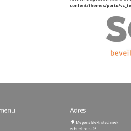
content/themes/porto/vc_te
lmenu
Adres
Megens Elektrotechniek
Achterbroek 25