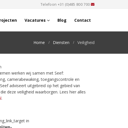
Telefoon
+31 (0)485 800 700
rojecten
Vacatures
Blog
Contact
Home
Diensten
Veiligheid
n
stemen werken wij samen met Seef:
iging, camerabewaking, toegangscontrole en
Seef adviseert uitgebreid op het gebied van
die deze veiligheid waarborgen. Lees hier alles
l
.
mg_link_target in
ml/wp-