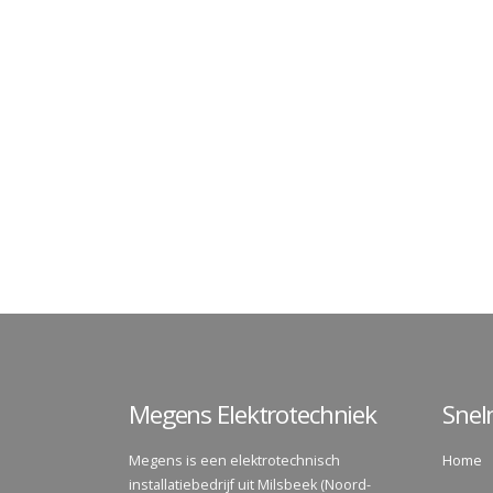
Megens Elektrotechniek
Sne
Megens is een elektrotechnisch
Home
installatiebedrijf uit Milsbeek (Noord-