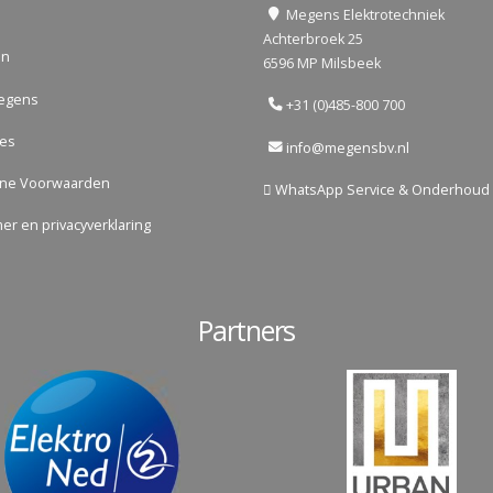
Megens Elektrotechniek
Achterbroek 25
en
6596 MP Milsbeek
egens
+31 (0)485-800 700
res
info@megensbv.nl
ne Voorwaarden
WhatsApp Service & Onderhoud
mer en privacyverklaring
Partners