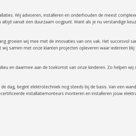
allaties. Wij adviseren, installeren en onderhouden de meest complexe
n altijd vanuit een duurzaam oogpunt. Want als je nu verstandige keu
nialang groeien wij mee met de innovaties van ons vak. Het succesvol
 wij samen met onze klanten projecten opleveren waar iedereen blij 
milieu en daarmee aan de toekomst van onze kinderen. Zo helpen wi
.
de dag, begint elektrotechniek nog steeds bij de basis. Van een wand
tificeerde installatiemonteurs monteren en installeren jouw elektra