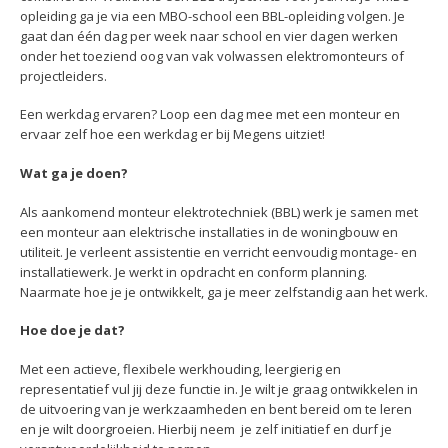
opleiding ga je via een MBO-school een BBL-opleiding volgen. Je
gaat dan één dag per week naar school en vier dagen werken
onder het toeziend oog van vak volwassen elektromonteurs of
projectleiders.
Een werkdag ervaren? Loop een dag mee met een monteur en
ervaar zelf hoe een werkdag er bij Megens uitziet!
Wat ga je doen?
Als aankomend monteur elektrotechniek (BBL) werk je samen met
een monteur aan elektrische installaties in de woningbouw en
utiliteit. Je verleent assistentie en verricht eenvoudig montage- en
installatiewerk. Je werkt in opdracht en conform planning.
Naarmate hoe je je ontwikkelt, ga je meer zelfstandig aan het werk.
Hoe doe je dat?
Met een actieve, flexibele werkhouding, leergierig en
representatief vul jij deze functie in. Je wilt je graag ontwikkelen in
de uitvoering van je werkzaamheden en bent bereid om te leren
en je wilt doorgroeien. Hierbij neem je zelf initiatief en durf je