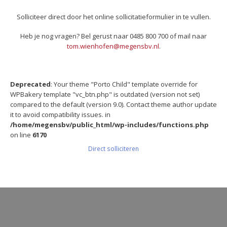
Solliciteer direct door het online sollicitatieformulier in te vullen.
Heb je nog vragen? Bel gerust naar 0485 800 700 of mail naar
tom.wienhofen@megensbv.nl
.
Deprecated
: Your theme "Porto Child" template override for
WPBakery template "vc_btn.php" is outdated (version not set)
compared to the default (version 9.0). Contact theme author update
it to avoid compatibility issues. in
/home/megensbv/public_html/wp-includes/functions.php
on line
6170
Direct solliciteren