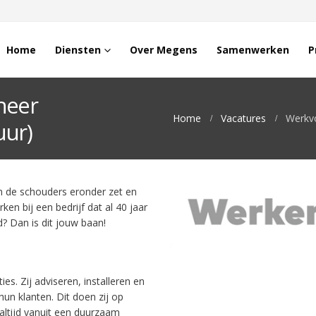
Home
Diensten
Over Megens
Samenwerken
P
neer
Home
Vacatures
Werkvo
uur)
n de schouders eronder zet en
rken bij een bedrijf dat al 40 jaar
? Dan is dit jouw baan!
ies. Zij adviseren, installeren en
un klanten. Dit doen zij op
 altijd vanuit een duurzaam