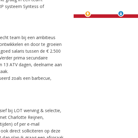
ERP systeem Syntess of
hecht team bij een ambitieus
e ontwikkelen en door te groeien
 goed salaris tussen de € 2.500
. Verder prima secundaire
n 13 ATV dagen, deelname aan
aak.
seerd zoals een barbecue,
sief bij LOT werving & selectie,
met Charlotte Reijnen,
jden) of per e-mail
e ook direct solliciteren op deze
at dan plan ik graag een afspraak