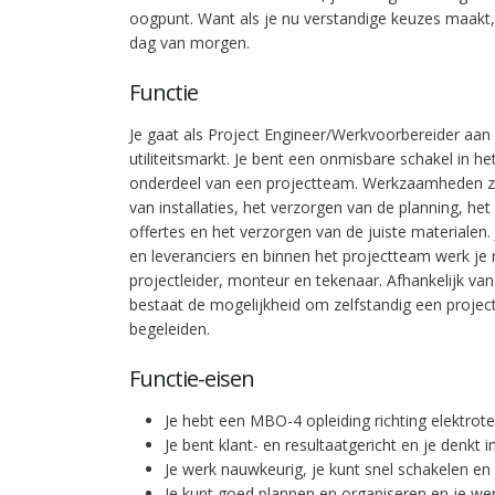
oogpunt. Want als je nu verstandige keuzes maakt,
dag van morgen.
Functie
Je gaat als Project Engineer/Werkvoorbereider aan
utiliteitsmarkt. Je bent een onmisbare schakel in h
onderdeel van een projectteam. Werkzaamheden zi
van installaties, het verzorgen van de planning, h
offertes en het verzorgen van de juiste materialen.
en leveranciers en binnen het projectteam werk j
projectleider, monteur en tekenaar. Afhankelijk van
bestaat de mogelijkheid om zelfstandig een project
begeleiden.
Functie-eisen
Je hebt een MBO-4 opleiding richting elektrote
Je bent klant- en resultaatgericht en je denkt i
Je werk nauwkeurig, je kunt snel schakelen en
Je kunt goed plannen en organiseren en je wer