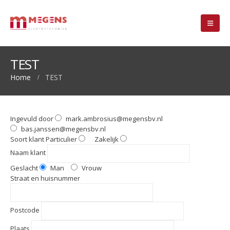
TEST
Home
TEST
Ingevuld door
mark.ambrosius@megensbv.nl
bas.janssen@megensbv.nl
Soort klant
Particulier
Zakelijk
Naam klant
Geslacht
Man
Vrouw
Straat en huisnummer
Postcode
Plaats