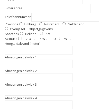
E-mailadres
Telefoonnummer
Provincie
Limburg
N-Brabant
Gelderland
Overijssel
Objectgegevens
Soort dak
Hellend
Plat
Azimut
Z
Z-O
Z-W
O
W
Hoogte dakrand (meter)
Afmetingen dakvlak 1
Afmetingen dakvlak 2
Afmetingen dakvlak 3
Afmetingen dakvlak 4