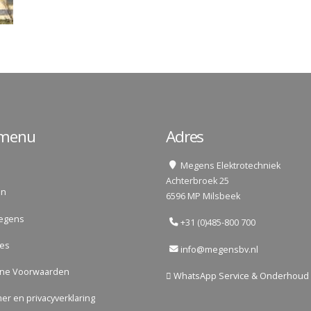
lmenu
Adres
Megens Elektrotechniek
Achterbroek 25
en
6596 MP Milsbeek
egens
+31 (0)485-800 700
res
info@megensbv.nl
ne Voorwaarden
WhatsApp Service & Onderhoud
mer en privacyverklaring