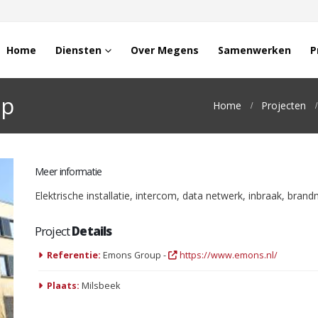
Home
Diensten
Over Megens
Samenwerken
P
up
Home
Projecten
Meer informatie
Elektrische installatie, intercom, data netwerk, inbraak, bran
Project
Details
Referentie:
Emons Group -
https://www.emons.nl/
Plaats:
Milsbeek