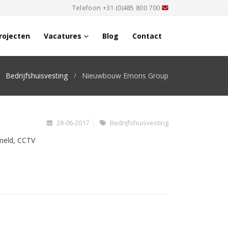
Telefoon
+31 (0)485 800 700
rojecten
Vacatures
Blog
Contact
Bedrijfshuisvesting
Nieuwbouw Emons Group
28-06-2017
Bedrijfshuisvesting
dmeld, CCTV