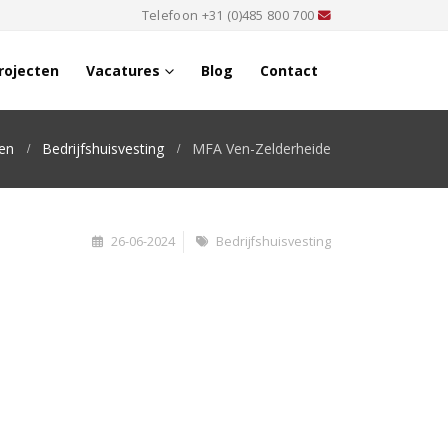
Telefoon
+31 (0)485 800 700
rojecten
Vacatures
Blog
Contact
en
Bedrijfshuisvesting
MFA Ven-Zelderheide
26-06-2024
Bedrijfshuisvesting