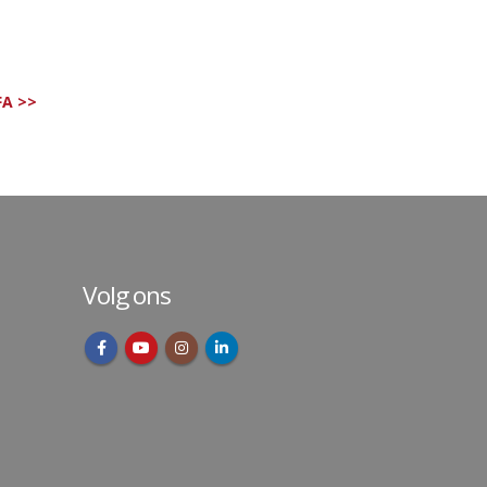
FA >>
Volg ons