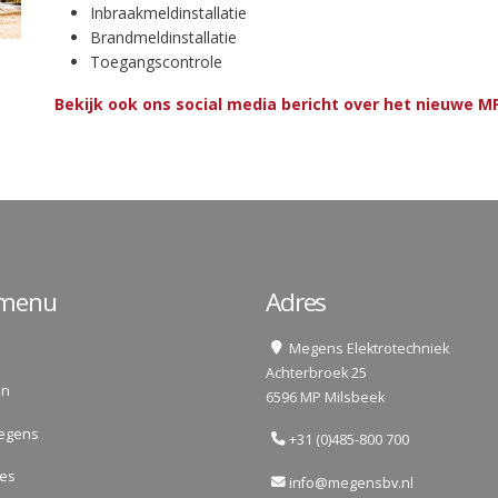
Inbraakmeldinstallatie
Brandmeldinstallatie
Toegangscontrole
Bekijk ook ons social media bericht over het nieuwe M
lmenu
Adres
Megens Elektrotechniek
Achterbroek 25
en
6596 MP Milsbeek
egens
+31 (0)485-800 700
res
info@megensbv.nl