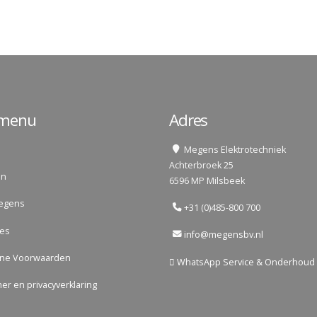
lmenu
Adres
Megens Elektrotechniek
Achterbroek 25
en
6596 MP Milsbeek
egens
+31 (0)485-800 700
res
info@megensbv.nl
ne Voorwaarden
WhatsApp Service & Onderhoud
mer en privacyverklaring