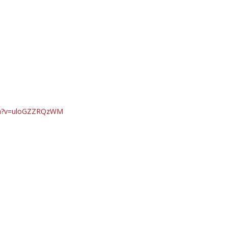
tch?v=uloGZZRQzWM