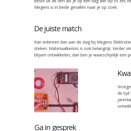
beste uit de verf als je op één dag wel vijf of zes 
Megens is in beide gevallen naar je op zoek.
De juiste match
Kan iedereen dan aan de slag bij Megens Elektrote
steken. Materiaalkennis is ook belangrijk. Verder vi
blijven ontwikkelen, dan ben je waarschijnlijk een 
Kwal
Vroeger
de tijd
jarenl
ontwik
Ga in gesprek