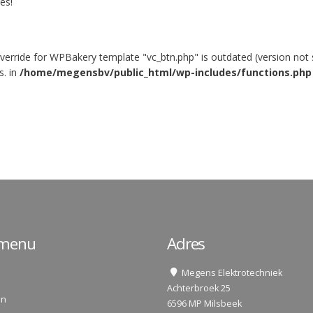
es!
verride for WPBakery template "vc_btn.php" is outdated (version not s
s. in
/home/megensbv/public_html/wp-includes/functions.php
lmenu
Adres
Megens Elektrotechniek
Achterbroek 25
en
6596 MP Milsbeek