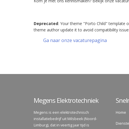
Kom je met ons kennismaken? Bekijk onze vacatur
Deprecated
: Your theme "Porto Child" template o
theme author update it to avoid compatibility issue
Ga naar onze vacaturepagina
Megens Elektrotechniek
Sne
Megens is een elektrotechnisch
Home
installatiebedrijf uit Milsbeek (Noord-
Dienst
Limburg), dat in veertig jaar tijd is