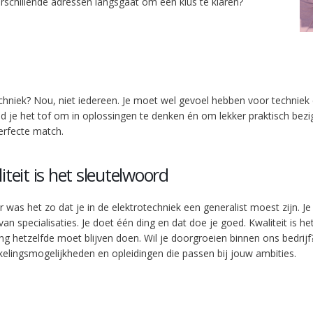
verschillende adressen langsgaat om een klus te klaren?
chniek? Nou, niet iedereen. Je moet wel gevoel hebben voor techniek
nd je het tof om in oplossingen te denken én om lekker praktisch bezig
perfecte match.
iteit is het sleutelwoord
 was het zo dat je in de elektrotechniek een generalist moest zijn. Je
 van specialisaties. Je doet één ding en dat doe je goed. Kwaliteit is he
ang hetzelfde moet blijven doen. Wil je doorgroeien binnen ons bedri
kelingsmogelijkheden en opleidingen die passen bij jouw ambities.