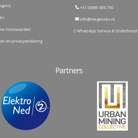
egens
+31 (0)485-800 700
res
info@megensbv.nl
ne Voorwaarden
WhatsApp Service & Onderhoud
mer en privacyverklaring
Partners